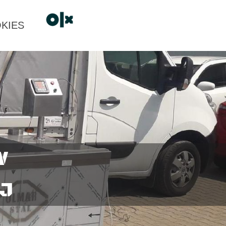
KIES
W
EJ