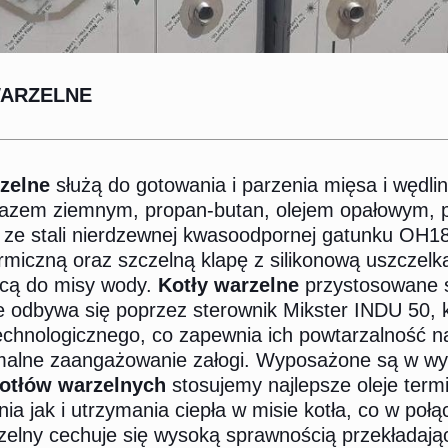
WARZELNE
zelne
służą do gotowania i parzenia mięsa i wędli
gazem ziemnym, propan-butan, olejem opałowym, p
e ze stali nierdzewnej kwasoodpornej gatunku O
termiczną oraz szczelną klapę z silikonową uszcze
ącą do misy wody.
Kotły warzelne
przystosowane s
 odbywa się poprzez sterownik Mikster INDU 50, kt
echnologicznego, co zapewnia ich powtarzalność 
malne zaangażowanie załogi. Wyposażone są w wyso
otłów warzelnych
stosujemy najlepsze oleje term
ia jak i utrzymania ciepła w misie kotła, co w poł
zelny cechuje się wysoką sprawnością przekładającą