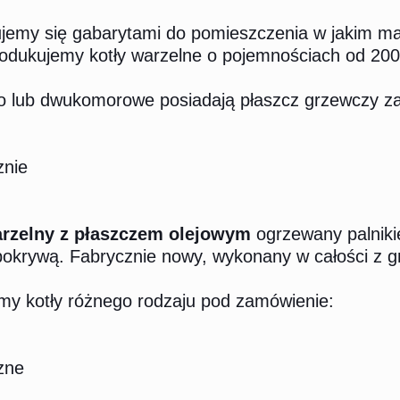
emy się gabarytami do pomieszczenia w jakim ma 
rodukujemy kotły warzelne o pojemnościach od 200 
no lub dwukomorowe posiadają płaszcz grzewczy za
znie
arzelny z płaszczem olejowym
ogrzewany palniki
pokrywą. Fabrycznie nowy, wykonany w całości z g
my kotły różnego rodzaju pod zamówienie:
zne