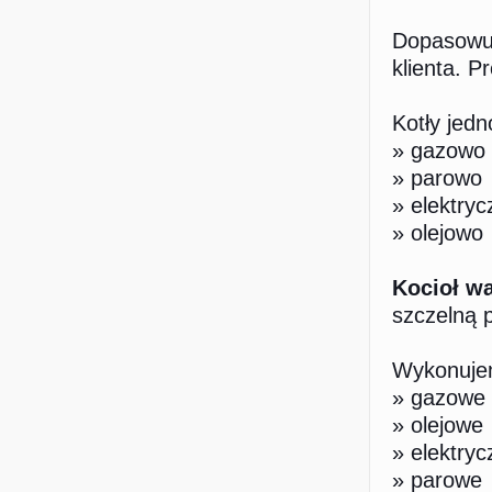
Dopasowuj
klienta. P
Kotły jed
» gazowo
» parowo
» elektryc
» olejowo
Kocioł w
szczelną 
​Wykonuje
» gazowe
» olejowe
» elektryc
» parowe