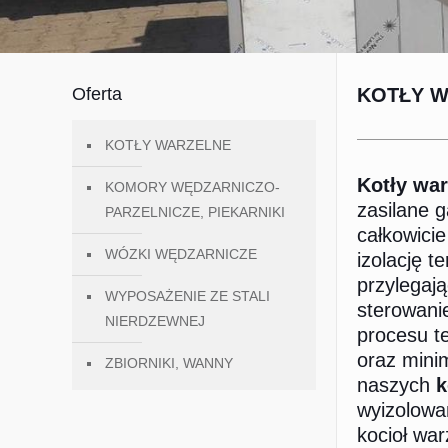
Oferta
KOTŁY 
KOTŁY WARZELNE
Kotły war
KOMORY WĘDZARNICZO-
zasilane 
PARZELNICZE, PIEKARNIKI
całkowici
WÓZKI WĘDZARNICZE
izolację 
przylegaj
WYPOSAŻENIE ZE STALI
sterowanie
NIERDZEWNEJ
procesu t
oraz mini
ZBIORNIKI, WANNY
naszych
k
wyizolowan
kocioł war