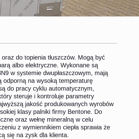
n oraz do topienia tłuszczów. Mogą być
arą albo elektryczne. Wykonane są
H18N9 w systemie dwupłaszczowym, mają
lką odporną na wysoką temperaturę
ą do pracy cyklu automatycznym,
óry steruje i kontroluje parametry
najwyższą jakość produkowanych wyrobów
kiej klasy palniki firmy Bentone. Do
iczne oraz wełnę mineralną w celu
ączeniu z wymiennikiem ciepła sprawia że
 się na zysk dla klienta.