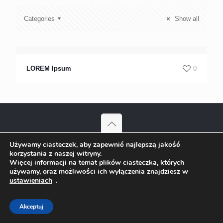
Categories
Show all
LOREM Ipsum
0
Używamy ciasteczek, aby zapewnić najlepszą jakość
© 2022 Olmar-Stal S.C. Mariusz Cichoń, Arkadiusz Kaczmarczyk
korzystania z naszej witryny.
Bytom | Wszelkie prawa zastrzeżone Projekt:
ks-i.pl/p-tur.pl
Więcej informacji na temat plików ciasteczka, których
używamy, oraz możliwości ich wyłączenia znajdziesz w
ustawieniach
.
Akceptuj